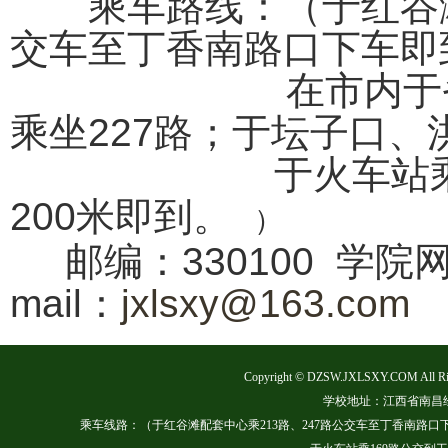
乘车路线：（于红谷滩配
交车至丁香南路口下车即
在市内于省体育馆
乘坐227路；于坛子口、
于火车站乘169
200米即到。
）
邮编：330100 学院
mail：
jxlsxy@163.com
Copyright © DZSW.JXLSXY.COM A
学校地址：江西省南昌经
乘车线路：（于红谷滩配套中心乘213路、247路公交车至丁香南路口