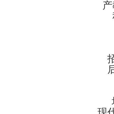
产
招
后
现代