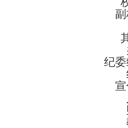
校长
副校
其
纪委
宣